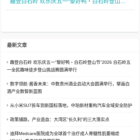
趣登白石岭 欢乐庆五一“黎好鸭・白石岭登山节”2026 白石岭五一全民趣味徒步登山挑战赛圆满举行
最新文章
趣登白石岭 欢乐庆五一“黎好鸭・白石岭登山节”2026 白石岭五
一全民趣味徒步登山挑战赛圆满举行
数字领航·酱香未来：中数贵州酒业启动大会圆满举行，擘画白
酒产业数智新蓝图
从小米SU7拆车到新国标落地，中珀新材重构汽车全域安全防护
政策铺路，产业造血：大湾区“长久利”的三大落实点
迪拜Medcare医院成为全球首个治疗成人脊髓性肌萎缩症