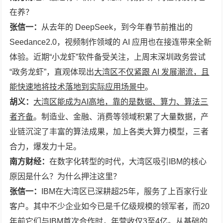
在养？
张信一：
从去年的 DeepSeek，到今年春节前推出的
Seedance2.0，视频制作领域的 AI 应用也在接连带来全新
体验。近期“小龙虾”软件备受关注，上周末深圳政务尝试
“政务龙虾”，直观体现出
大湾区不仅紧跟
AI 发展潮流，且
能快速地将技术落地到实际应用场景中
。
胡义：
大湾区能成为
AI高地，靠的是数据、算力、算法三
者齐备
。制造业、金融、消费等领域积累了大量数据，产
业链沉淀了丰富的算法成果，加上各类大算力模型，三者
合力，爆发力十足。
南方
财经：
在数字化转型的时代，大湾区吸引IBM的核心
原因是什么？为什么押注这里？
张信一：
IBM在大湾区已深耕超25年，服务了上百家行业
客户。其中不少企业如今已是千亿级规模的领军者，而20
年前它们与IBM首次合作时，年营收仅3至4亿。从基础的