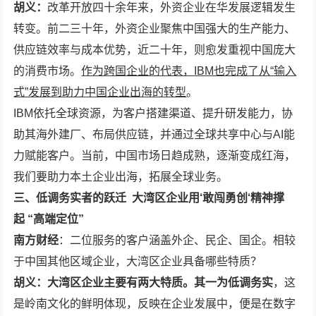
胡义：
改革开放四十余年来，外资企业在华发展逻辑发生
转变。前二三十年，外资企业聚焦中国强大的生产能力、
供应链效率与成本优势，近二十年，则愈发重视中国庞大
的消费市场。
作为跨国企业的代表，
IBM也完成了从“输入
式”发展到助力中国企业出海的转型
。
IBM依托全球资源，为客户搭建渠道、提升研发能力，协
助其海外建厂、布局供应链，并通过全球共享中心与AI能
力赋能客户。当前，中国市场日趋成熟，逐渐变成红海，
我们要助力本土企业出海，拓展全球业务。
三、
低调
务实
者
的跃迁
大湾区企业用
‘
敢闯
勇
创‘精神
撑
起
“
高端定位”
南方
财经
：二位服务的客户涵盖外企、民企、国企。相较
于中国其他区域企业，大湾区企业具备哪些特质？
胡义：大湾区企业主要有两大特质。其一为低调务实
，这
是岭南文化的鲜明体现，反映在企业发展中，便是在数字