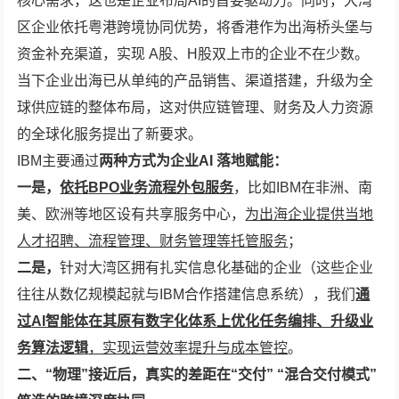
核心需求，这也是企业布局AI的首要驱动力。同时，大湾
区企业依托粤港跨境协同优势，将香港作为出海桥头堡与
资金补充渠道，实现 A股、H股双上市的企业不在少数。
当下企业出海已从单纯的产品销售、渠道搭建，升级为全
球供应链的整体布局，这对供应链管理、财务及人力资源
的全球化服务提出了新要求。
IBM主要通过
两种方式为企业
AI 落地赋能：
一是，
依托
BPO业务流程外包服务
，比如IBM在非洲、南
美、欧洲等地区设有共享服务中心，
为出海企业提供当地
人才招聘、流程管理、财务管理等托管服务
；
二是，
针对大湾区拥有扎实信息化基础的企业（这些企业
往往从数亿规模起就与IBM合作搭建信息系统），我们
通
过
AI智能体在其原有数字化体系上优化任务编排、升级业
务算法逻辑
，实现运营效率提升与成本管控
。
二、
“物理”接近
后
，
真实的差距在“交付”
“混合交付模式”