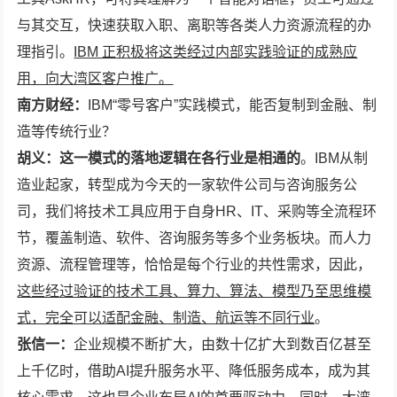
与其交互，快速获取入职、离职等各类人力资源流程的办
理指引。
IBM 正积极将这类经过内部实践验证的成熟应
用，向大湾区客户推广。
南方
财经：
IBM“零号客户”实践模式，能否复制到金融、制
造等传统行业？
胡义：这一模式的落地逻辑在各行业是相通的
。IBM从制
造业起家，转型成为今天的一家软件公司与咨询服务公
司，我们将技术工具应用于自身HR、IT、采购等全流程环
节，覆盖制造、软件、咨询服务等多个业务板块。而人力
资源、流程管理等，恰恰是每个行业的共性需求，因此，
这些经过验证的技术工具、算力、算法、模型乃至思维模
式，完全可以适配金融、制造、航运等不同行业
。
张信一：
企业规模不断扩大，由数十亿扩大到数百亿甚至
上千亿时，借助AI提升服务水平、降低服务成本，成为其