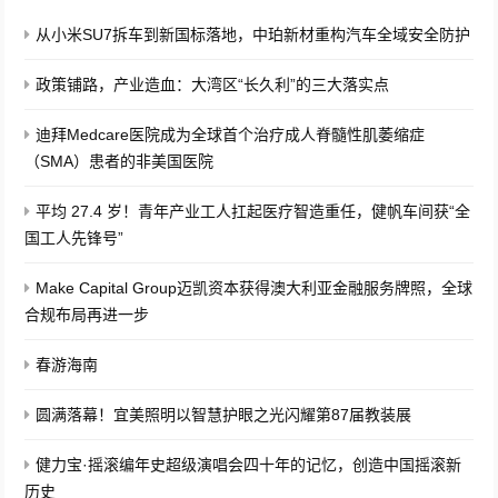
从小米SU7拆车到新国标落地，中珀新材重构汽车全域安全防护
政策铺路，产业造血：大湾区“长久利”的三大落实点
迪拜Medcare医院成为全球首个治疗成人脊髓性肌萎缩症
（SMA）患者的非美国医院
平均 27.4 岁！青年产业工人扛起医疗智造重任，健帆车间获“全
国工人先锋号”
Make Capital Group迈凯资本获得澳大利亚金融服务牌照，全球
合规布局再进一步
春游海南
圆满落幕！宜美照明以智慧护眼之光闪耀第87届教装展
健力宝·摇滚编年史超级演唱会四十年的记忆，创造中国摇滚新
历史