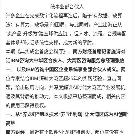
统事业部合伙人
许多企业在完成数字化流程再造后，陷于“有数据、缺算
法；有算力、缺场景”的困局。与此同时，产业出海正从
“卖产品”升级为“建全球供应链”，但人才、流程、合规等配
套体系却缺乏系统性支撑，成为新的掣肘。
本期《典实成金首席会科厅》，
南方财经首席记者施诗
对
话
IB
M
咨询大中华区合伙人、大湾区咨询服务总经理张信
一
、 以及
IBM
咨询中国区企业系统事业部合伙人胡义
。两
位专家结合IBM 深耕大湾区超25年的实践经验，直击问
题，给出破局方向，并深度解读AI时代大湾区产业发展机
遇及其背后的推动力。本文根据采访整理而成，相关内容
的使用已获得授权。
一、
从
“养龙虾”到
以
技术“养”出利润
让
大湾区成为
AI
创新
高地
南方
财经
：最近有个软件“小龙虾”特别火，两位有没有也