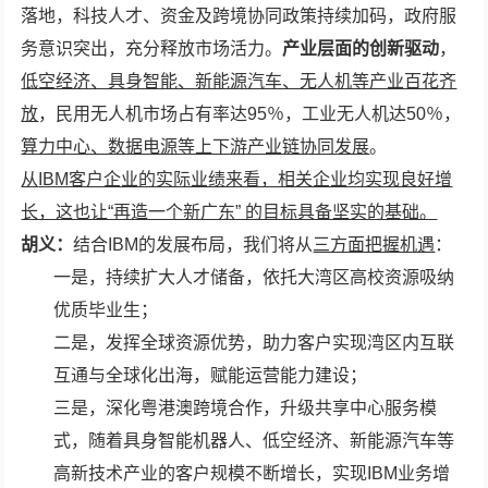
落地，科技人才、资金及跨境协同政策持续加码，政府服
务意识突出，充分释放市场活力。
产业层面的创新驱动
，
低空经济、具身智能、新能源汽车、无人机等产业百花齐
放
，民用无人机市场占有率达95％，工业无人机达50％，
算力中心、数据电源等上下游产业链协同发展
。
从
IBM客户企业的实际业绩来看，相关企业均实现良好增
长，这也让“再造一个新广东” 的目标具备坚实的基础。
胡义：
结合IBM的发展布局，我们将从
三方面把握机遇
：
一是，持续扩大人才储备，依托大湾区高校资源吸纳
优质毕业生；
二是，发挥全球资源优势，助力客户实现湾区内互联
互通与全球化出海，赋能运营能力建设；
三是，深化粤港澳跨境合作，升级共享中心服务模
式，随着具身智能机器人、低空经济、新能源汽车等
高新技术产业的客户规模不断增长，实现IBM业务增