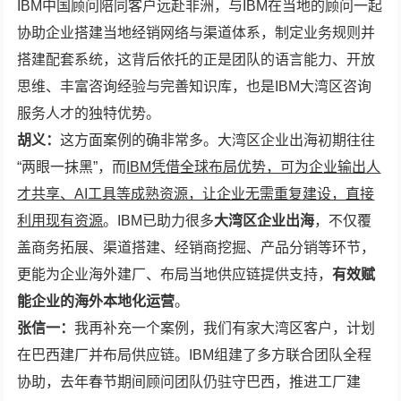
IBM中国顾问陪同客户远赴非洲，与IBM在当地的顾问一起
协助企业搭建当地经销网络与渠道体系，制定业务规则并
搭建配套系统，这背后依托的正是团队的语言能力、开放
思维、丰富咨询经验与完善知识库，也是IBM大湾区咨询
服务人才的独特优势。
胡义：
这方面案例的确非常多。大湾区企业出海初期往往
“两眼一抹黑”，而
IBM凭借全球布局优势，可为企业输出人
才共享、AI工具等成熟资源，让企业无需重复建设，直接
利用现有资源
。IBM已助力很多
大湾区企业出海
，不仅覆
盖商务拓展、渠道搭建、经销商挖掘、产品分销等环节，
更能为企业海外建厂、布局当地供应链提供支持，
有效赋
能企业的海外本地化运营
。
张信一：
我再补充一个案例，我们有家大湾区客户，计划
在巴西建厂并布局供应链。IBM组建了多方联合团队全程
协助，去年春节期间顾问团队仍驻守巴西，推进工厂建