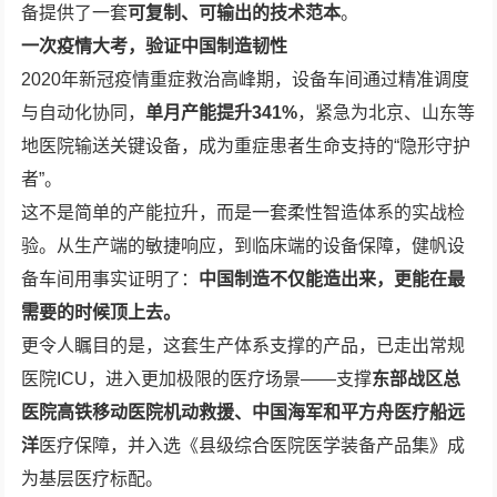
备提供了一套
可复制、可输出的技术范本
。
一次疫情大考，验证中国制造韧性
2020年新冠疫情重症救治高峰期，设备车间通过精准调度
与自动化协同，
单月产能提升
341%
，紧急为北京、山东等
地医院输送关键设备，成为重症患者生命支持的“隐形守护
者”。
这不是简单的产能拉升，而是一套柔性智造体系的实战检
验。从生产端的敏捷响应，到临床端的设备保障，健帆设
备车间用事实证明了：
中国制造不仅能造出来，更能在最
需要的时候顶上去。
更令人瞩目的是，这套生产体系支撑的产品，已走出常规
医院ICU，进入更加极限的医疗场景——支撑
东部战区总
医院高铁移动医院机动
救援、
中国海军和平方舟医疗船远
洋
医疗保障，并入选《县级综合医院医学装备产品集》成
为基层医疗标配。