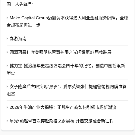
国工人先锋号”
Make Capital Group迈凯资本获得澳大利亚金融服务牌照，全球
合规布局再进一步
春游海南
圆满落幕！宜美照明以智慧护眼之光闪耀第87届教装展
健力宝·摇滚编年史超级演唱会四十年的记忆，创造中国摇滚新
历史
女子隆鼻后右眼突现“黑影”，爱尔英智张伟提醒警惕视网膜血管
阻塞
2026年牛油产业大揭秘：正规生产商如何引领市场新潮流
星光•燕赵号首次奔赴杂技之乡吴桥 开启交旅融合新征程