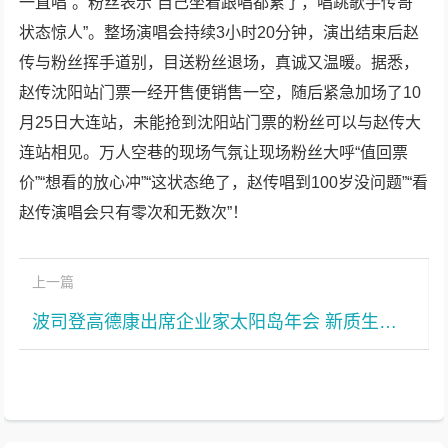
一直唱”。粉丝表示“自己坐着跟唱都累了，唱跳歌手传哥
状态惊人”。整场演唱会持续3小时20分钟，演出结束后赵
传与粉丝挥手道别，目送粉丝退场，真诚又温暖。据悉，
赵传沈阳站门票一经开售便销售一空，随后紧急加场了10
月25日大连站，未能抢到沈阳站门票的粉丝可以与赵传大
连站相见。万人空巷的现场气氛让现场粉丝大呼“值回票
价”“想看的放心冲”“这状态绝了，赵传唱到100岁没问题”“看
赵传演唱会只有零次和无数次”！
上一篇
波司登高德康出席企业家太阳岛年会 新质生产力领航冰雪经济浪潮