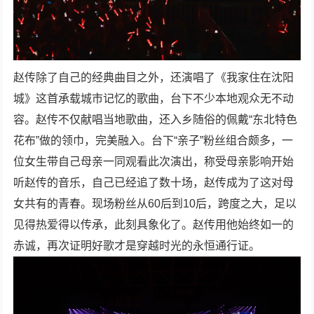
赵传除了自己的经典曲目之外，还演唱了《我家住在沈阳
城》这首承载城市记忆的歌曲，台下不少本地观众无不动
容。赵传不仅献唱当地歌曲，还入乡随俗的佩戴“东北特色
花布”做的领巾，完美融入。台下“亲子”粉丝组合颇多，一
位女生带自己母亲一同观看此次演出，称受母亲影响开始
听赵传的音乐，自己已经追了数十场，赵传成为了这对母
女共有的青春。现场粉丝从60后到10后，跨度之大，足以
见得热爱得以传承，此刻具象化了。赵传用他始终如一的
赤诚，再次证明好歌才是穿越时光的永恒通行证。