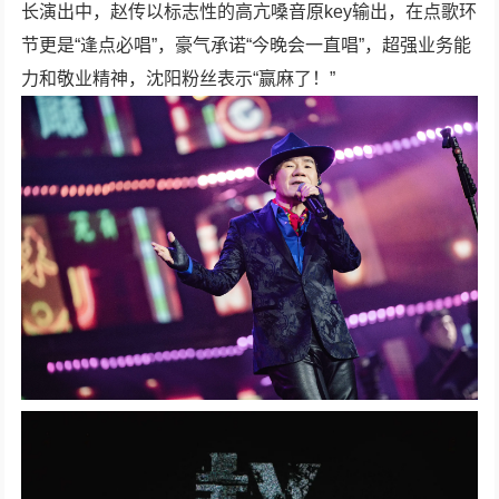
长演出中，赵传以标志性的高亢嗓音原key输出，在点歌环
节更是“逢点必唱”，豪气承诺“今晚会一直唱”，超强业务能
力和敬业精神，沈阳粉丝表示“赢麻了！”