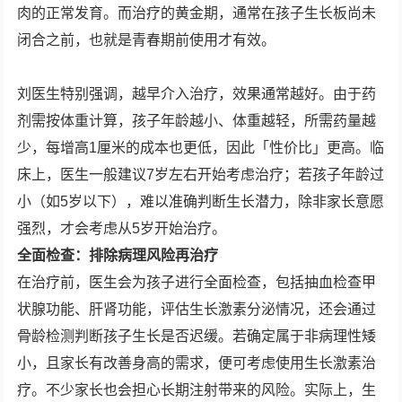
肉的正常发育。而治疗的黄金期，通常在孩子生长板尚未
闭合之前，也就是青春期前使用才有效。
刘医生特别强调，越早介入治疗，效果通常越好。由于药
剂需按体重计算，孩子年龄越小、体重越轻，所需药量越
少，每增高1厘米的成本也更低，因此「性价比」更高。临
床上，医生一般建议7岁左右开始考虑治疗；若孩子年龄过
小（如5岁以下），难以准确判断生长潜力，除非家长意愿
强烈，才会考虑从5岁开始治疗。
全面检查：排除病理风险再治疗
在治疗前，医生会为孩子进行全面检查，包括抽血检查甲
状腺功能、肝肾功能，评估生长激素分泌情况，还会通过
骨龄检测判断孩子生长是否迟缓。若确定属于非病理性矮
小，且家长有改善身高的需求，便可考虑使用生长激素治
疗。不少家长也会担心长期注射带来的风险。实际上，生