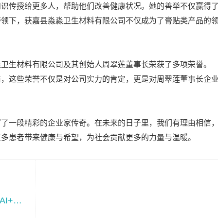
知识传授给更多人，帮助他们改善健康状况。她的善举不仅赢得
带领下，获嘉县淼淼卫生材料有限公司不仅成为了膏贴类产品的
淼卫生材料有限公司及其创始人周翠莲董事长荣获了多项荣誉。
商，这些荣誉不仅是对公司实力的肯定，更是对周翠莲董事长企
写了一段精彩的企业家传奇。在未来的日子里，我们有理由相信
更多患者带来健康与希望，为社会贡献更多的力量与温暖。
新总部、新合作！Intalight赛炜全面推动“AI+光学”高端仪器核心技术攻关