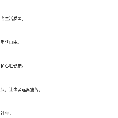
患者生活质量。
者重获自由。
守护心脏健康。
症状，让患者远离痛苦。
馈社会。