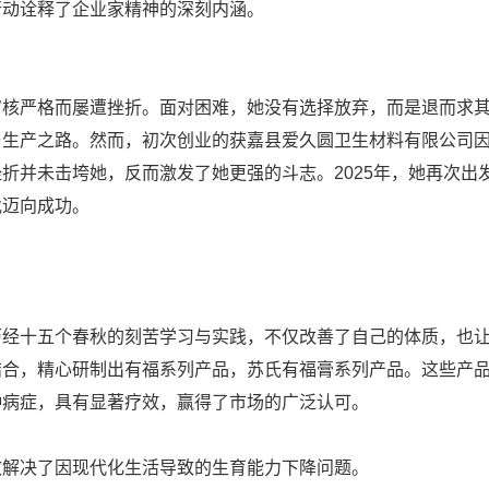
行动诠释了企业家精神的深刻内涵。
审核严格而屡遭挫折。面对困难，她没有选择放弃，而是退而求
与生产之路。然而，初次创业的获嘉县爱久圆卫生材料有限公司
折并未击垮她，反而激发了她更强的斗志。2025年，她再次出
伐迈向成功。
历经十五个春秋的刻苦学习与实践，不仅改善了自己的体质，也
结合，精心研制出有福系列产品，苏氏有福膏系列产品。这些产
种病症，具有显著疗效，赢得了市场的广泛认可。
效解决了因现代化生活导致的生育能力下降问题。