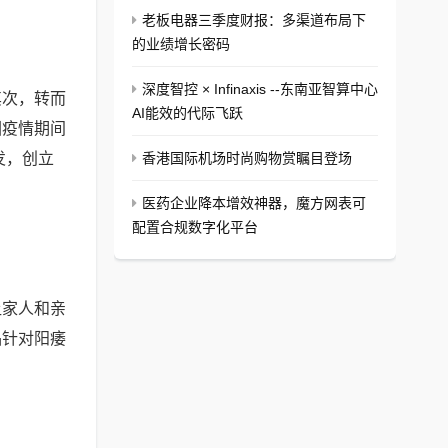
老板电器三季度财报：多渠道布局下
的业绩增长密码
深度智控 × Infinaxis --东南亚智算中心
其次，转而
AI能效的代际飞跃
因疫情期间
发，创立
香港国际机场时尚购物赏瞩目登场
医药企业降本增效神器，魔方网表可
配置合规数字化平台
让家人和亲
品针对阳痿