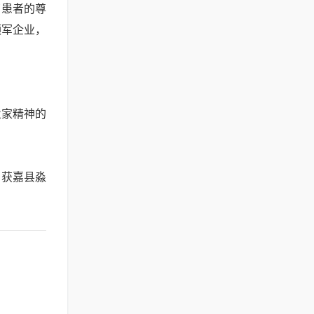
了患者的尊
领军企业，
业家精神的
，获嘉县淼