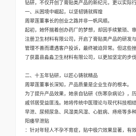
钻研，不仅开创了膏贴类产品的新纪元，更以实际
一、从困境中崛起，以坚韧铸就辉煌
周翠莲董事长的创业之路并非一帆风顺。
起初，她怀揣着创办药厂的梦想，却因手续繁琐、
注册卫生材料有限公司，开启了膏贴类产品的研发
管理不善而遭遇客户投诉，最终被迫异常。但这些挫
了获嘉县淼淼卫生材料有限公司，以更加坚定的步
二、十五年钻研，以匠心铸就精品
周翠莲董事长深知，产品质量是企业生存的根本。
为了提升产品效果，她亲自钻研《伤寒杂病论》，
戚邻居受益匪浅。她将传统中医理论与现代科技相
早泄、尿频尿急、风湿类风湿、心脏病、痔疮等多
阳痿早泄贴
：针对年轻人不孕不育症，贴中极穴效果显著，有