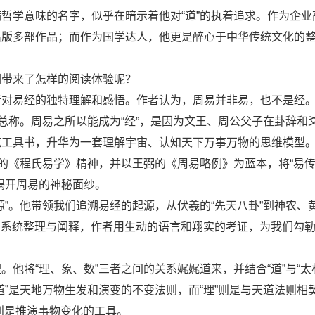
哲学意味的名字，似乎在暗示着他对“道”的执着追求。作为企业
出版多部作品；而作为国学达人，他更是醉心于中华传统文化的
们带来了怎样的阅读体验呢？
者对易经的独特理解和感悟。作者认为，周易并非易，也不是经
总称。周易之所以能成为“经”，是因为文王、周公父子在卦辞和
筮工具书，升华为一套理解宇宙、认知天下万事万物的思维模型
的《程氏易学》精神，并以王弼的《周易略例》为蓝本，将“易传”
揭开周易的神秘面纱。
”。他带领我们追溯易经的起源，从伏羲的“先天八卦”到神农、黄
经的系统整理与阐释，作者用生动的语言和翔实的考证，为我们勾
他将“理、象、数”三者之间的关系娓娓道来，并结合“道”与“太
”是天地万物生发和演变的不变法则，而“理”则是与天道法则相
”则是推演事物变化的工具。