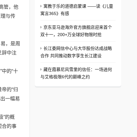
寓教于乐的道德启蒙课 ——读《儿童
高管，他
寓言365》有感
整理与传
京东亚马逊海外官方旗舰店迎来首个
双十一，200+万全球好物限时抢
。易，是周
长江委网信中心与大华股份达成战略
爻辞中注
合作 共同推动数字孪生长江建设
。
藏在霞慕尼风雪里的信任：一场逍何
中的“十
与艾格极限6代的巅峰之约
帝的“归
勒出一幅易
极”的概
契合的事