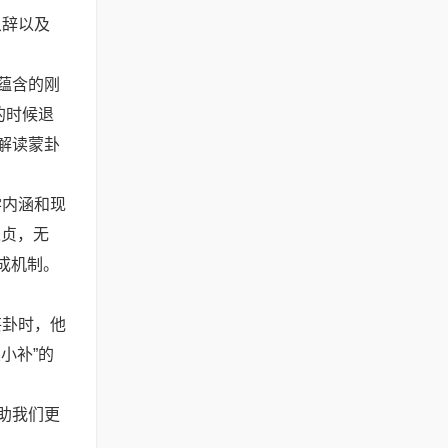
象辞以及
蕴含的刚
的时候退
解读蒙卦
学内涵和现
永贞，无
成机制。
妄卦时，他
小补”的
助我们更