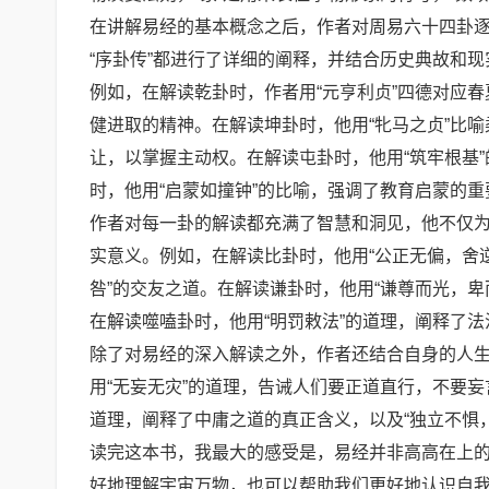
在讲解易经的基本概念之后，作者对周易六十四卦
“序卦传”都进行了详细的阐释，并结合历史典故和
例如，在解读乾卦时，作者用“元亨利贞”四德对应
健进取的精神。在解读坤卦时，他用“牝马之贞”比喻
让，以掌握主动权。在解读屯卦时，他用“筑牢根基
时，他用“启蒙如撞钟”的比喻，强调了教育启蒙的重
作者对每一卦的解读都充满了智慧和洞见，他不仅
实意义。例如，在解读比卦时，他用“公正无偏，舍
咎”的交友之道。在解读谦卦时，他用“谦尊而光，卑
在解读噬嗑卦时，他用“明罚敕法”的道理，阐释了法
除了对易经的深入解读之外，作者还结合自身的人
用“无妄无灾”的道理，告诫人们要正道直行，不要妄
道理，阐释了中庸之道的真正含义，以及“独立不惧
读完这本书，我最大的感受是，易经并非高高在上的
好地理解宇宙万物，也可以帮助我们更好地认识自