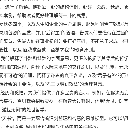
逐一进行了解读。他将每一卦的结构体例、卦辞、爻辞、彖辞、
现实案例，帮助读者更好地理解每一卦的寓意。
春夏秋冬四季，以及人生和企业的生命周期，形象地阐释了乾卦所
柔顺包容的品质，并用“后得主”的道理，告诫人们要懂得在适当
”的寓意，告诫人们在事业初创时要打好基础，不能急于求成。在
要性，以及“匪我求童蒙，童蒙求我”的教育原则。
为我们解释了卦辞和爻辞的字面意思，更深入挖掘了其背后的哲
逆取顺”的道理，阐释了人际关系中的交往原则，以及“原筮，元
而不可逾”的道理，阐释了谦卑的真正含义，以及“君子有终”的形
治社会的重要性，以及“先王以明罚敕法”的治理智慧。
生经历和感悟，为我们提供了许多宝贵的启示。例如，在解读无
言妄行，否则就会招致灾祸。在解读大过卦时，他用“大过之时宜
，遁世无闷”的处世哲学。
“天书”，而是一套蕴含着深刻哲理和智慧的思维模型。它可以帮
我，更可以帮助我们更好地应对生活中的各种挑战。