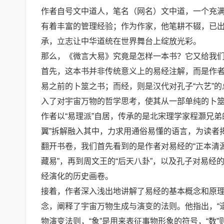
作者自号文中道人，笔名（网名）文中道，一个充满
有着丰富的管理经验；作为作家，他笔耕不辍，已
承，立志让中华道统在世界舞台上绽放光彩。
那么，《微言大易》究竟是怎样一本书？它又给我
首先，这本书并非传统意义上的易经注解，而是作
易之前的卜筮之书；而经，则是汉代对孔子“六艺”的
入了对宇宙万物的哲学思考，使其从一部单纯的卜
作者以“易理派”自居，传承的是北宋理学家程灏兄弟
翼”拆解融入其中，力求用通俗易懂的语言，为读者
翻开书卷，我们首先看到的是作者对易经的“正本清源
藏易”，再到周文王的“后天八卦”，以及孔子对易
经演化的历史画卷。
接着，作者深入浅出地讲解了易经的基本概念和原理。
念，阐释了宇宙万物生成与演变的法则。他指出，“道
物演变法则，“象”是用来表征事物形象的符号，“数