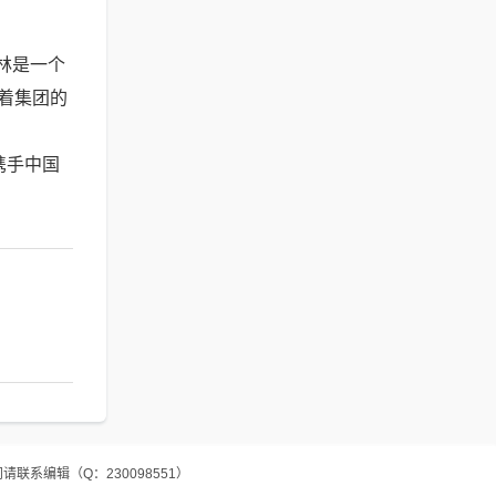
其林是一个
着集团的
携手中国
系编辑（Q：230098551）