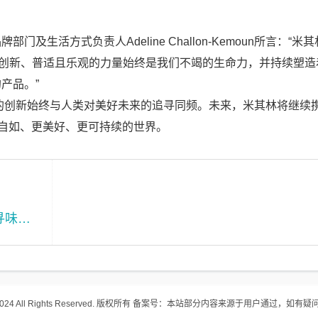
活方式负责人Adeline Challon-Kemoun所言：“米
种创新、普适且乐观的力量始终是我们不竭的生命力，并持续塑造
产品。”
创新始终与人类对美好未来的追寻同频。未来，米其林将继续
更自如、更美好、更可持续的世界。
益阳明清古巷：非遗国潮嗨翻国庆 老街寻味烟火气满满
2024 All Rights Reserved. 版权所有
备案号：本站部分内容来源于用户通过，如有疑问请联