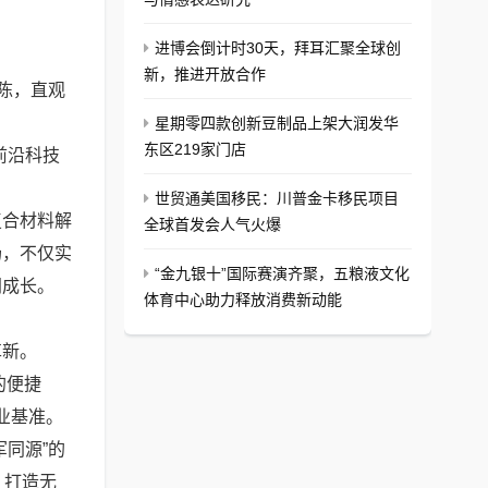
进博会倒计时30天，拜耳汇聚全球创
新，推进开放合作
陈，直观
星期零四款创新豆制品上架大润发华
东区219家门店
前沿科技
世贸通美国移民：川普金卡移民项目
合材料解
全球首发会人气火爆
场，不仅实
“金九银十”国际赛演齐聚，五粮液文化
同成长。
体育中心助力释放消费新动能
革新。
的便捷
业基准。
同源”的
，打造无