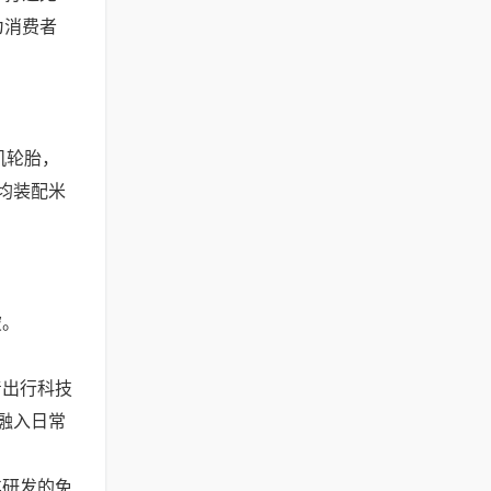
为消费者
机轮胎，
均装配米
破。
出行科技
融入日常
研发的免