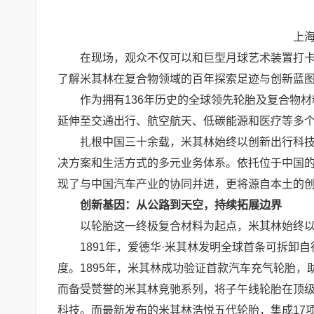
上
在现场，观众不仅可以和巨型月球艺术装置打卡留
了解米其林在复合物领域的百年探索足迹与创新蓝
作为拥有136年历史的全球领先轮胎及复合物材料
延伸至交通出行、航空航天、低碳能源和医疗等多
扎根中国三十余载，米其林始终以创新出行科技守
决方案和生活方式的多元业务体系。依托位于中国
现了与中国汽车产业的协同并进，更将源自本土的
创新基因：从公路到天空，持续拓展边界
以轮胎这一终极复合材料为起点，米其林始终以创
1891年，爱德华·米其林发明全球首条可拆卸自
度。1895年，米其林成功验证首款汽车充气轮胎，
而备受赞誉的米其林竞驰系列，将子午线轮胎在顶级
科技。而最新发布的米其林浩悦五代轮胎，集成17