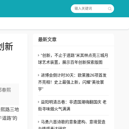
最新文章
创新
“创新，不止于道路”米其林点亮三城月
球艺术装置，展示百年创新探索版图
进博会倒计时30天：欧莱雅26项首发
齐亮相！史上最强上新，闪耀“美妆寰
宇”
都春熙
益阳明清古巷：非遗国潮嗨翻国庆 老
街寻味烟火气满满
熙路三地
道路”的
马勇六首诗歌的意象建构、意境营造
与情感表达研究