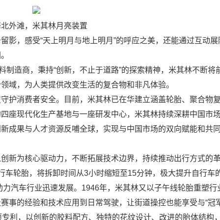
海北外滩，米其林月亮装置
影，感受“天上明月与地上明月”的呼应之美，还能通过互动展
图。
制造商，秉持“创新，不止于道路”的探索精神，米其林不断将
个领域，为人类提供改变生活的复合物和非凡体验。
护消费者安全。目前，米其林已在华建立涵盖轮胎、聚合物复
的四座现代化生产基地与一座研发中心，米其林持续深耕中国市
创新成果与人才资源反哺全球，实现与中国市场的双向赋能和共
新为核心驱动力，不断拓展技术边界，持续推动出行方式的
行车轮胎，将拆卸时间从3小时缩短至15分钟，极大提升自行车
助力汽车行业迅速发展。1946年，米其林又以子午线轮胎重塑行
赛事的经验和技术应用到日常驾驶，让街道操控也能享受与“冠军
项专利，以创新的胶料配方、独特的花纹设计、改进的胎体结构