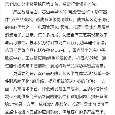
示 PMIC 总出货量稳居第 1 位，奠定行业领先地位。
产品战略层面，芯迈半导体的 “电源管理 IC + 功率器
件” 双产品战略，形成系统级协同效应，成为其区别于同行
的核心优势之一。电源管理 IC 领域，芯迈半导体产品覆盖
消费电子、显示、汽车多场景，凭借自有工艺实现高效率
与高可靠性，技术实力得到市场广泛认可;功率器件领域，
芯迈半导体产品包括多种 MOSFET，重点服务汽车电子、
数据中心、工业级应用(绿色能源设备、机器人)领域，通
过器件结构与工艺创新，满足终端产品高功率密度需求。
更重要的是，双产品战略让芯迈半导体实现 “从单一器
件到系统优化” 的升级，提升系统解决方案的价值：一方
面，共享技术平台，降低研发与生产成本，且协同设计能
减少不同供货商产品之间的兼容性和适配问题，提升系统
稳定性;另一方面，依托双产品战略，芯迈半导体可以协同
且整体地进入完整的应用系统，满足客户的多产品需求，