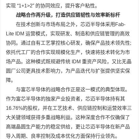
实现 “1+1>2” 的协同效应，提升客户粘性。
战略合作再升级，打造供应链韧性与效率新标杆
在技术创新与市场布局之外，芯迈半导体采用Fab-
Lite IDM 运营模式，实现研发、制造和供应链管理的高效
协同。通过自有工艺掌控核心研发，确保产品技术领先性;
依托代工厂的合作实现规模化生产，快速将技术转化为市
场产品。这种模式既规避传统 IDM 重资产风险，又比无晶
圆厂公司更具技术影响力，为产品迭代与扩张提供坚实保
障。
与富芯半导体的战略合作正是这一模式的典型体现。
作为富芯半导体的独家产业投资者，芯迈半导体持有其
16.76%的股权，并在工艺技术、供应链控制和运营效率三
大关键领域获得多重战略利益。这种深度合作不仅确保了
高端晶圆生产能力的稳定供给，更让芯迈半导体在新产品
导入周期、良率控制及成本优化方面保持行业领先。