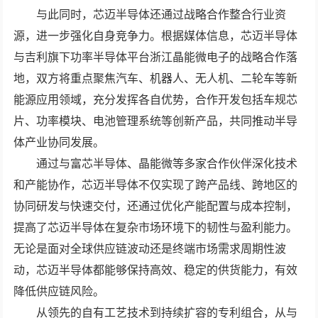
与此同时，芯迈半导体还通过战略合作整合行业资
源，进一步强化自身竞争力。根据媒体信息，芯迈半导体
与吉利旗下功率半导体平台浙江晶能微电子的战略合作落
地，双方将重点聚焦汽车、机器人、无人机、二轮车等新
能源应用领域，充分发挥各自优势，合作开发包括车规芯
片、功率模块、电池管理系统等创新产品，共同推动半导
体产业协同发展。
通过与富芯半导体、晶能微等多家合作伙伴深化技术
和产能协作，芯迈半导体不仅实现了跨产品线、跨地区的
协同研发与快速交付，还通过优化产能配置与成本控制，
提高了芯迈半导体在复杂市场环境下的韧性与盈利能力。
无论是面对全球供应链波动还是终端市场需求周期性波
动，芯迈半导体都能够保持高效、稳定的供货能力，有效
降低供应链风险。
从领先的自有工艺技术到持续扩容的专利组合，从与