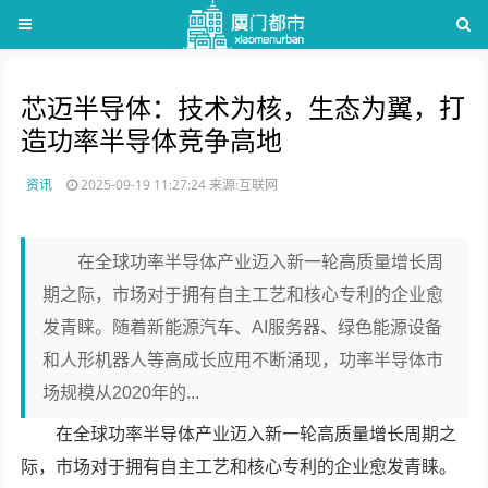
芯迈半导体：技术为核，生态为翼，打
造功率半导体竞争高地
资讯
2025-09-19 11:27:24
来源:互联网
在全球功率半导体产业迈入新一轮高质量增长周
期之际，市场对于拥有自主工艺和核心专利的企业愈
发青睐。随着新能源汽车、AI服务器、绿色能源设备
和人形机器人等高成长应用不断涌现，功率半导体市
场规模从2020年的...
在全球功率半导体产业迈入新一轮高质量增长周期之
际，市场对于拥有自主工艺和核心专利的企业愈发青睐。