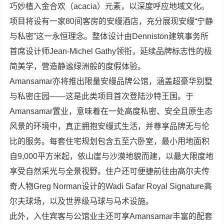
巧妙植入金合欢（acacia）元素，以深度呼应地域文化。
项目将设有一家80间客房的安缦酒店，充分展现安缦“宁静
与私密”这一永恒理念。整体设计由Denniston建筑事务所
首席设计师Jean-Michel Gathy领衔，延续品牌标志性的极
简美学，营造静谧绿洲般的度假体验。
Amansamar亦将推出限量安缦品牌公馆，涵盖超豪华别墅
与私密庄园——这是此类项目首次登陆沙特王国。于
Amansamar置业，意味着在一处高度私密、安全且原生态
风景的环境中，真正拥抱安缦式生活，并尊享品牌无与伦
比的服务。每套住宅规划包含五至六卧室，最小用地面积
自9,000平方米起，依山崖与沙漠地貌而建，以最大限度地
享受自然采光与全景视野。住户还可便捷前往由高尔夫传
奇人物Greg Norman设计的Wadi Safar Royal Signature高
尔夫球场，以及世界级马球与马术设施。
此外，入住宾客与公馆业主还可享Amansamar丰富的配套