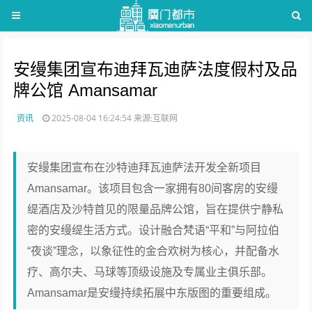
安缦集团宣布迪拜瓦迪萨法度假村及品
牌公馆 Amansamar
资讯
2025-08-04 16:24:54
来源:互联网
安缦集团宣布在沙特迪拜瓦迪萨法开发全新项目
Amansamar。该项目包含一家拥有80间客房的安缦
缇酒店及沙特首见的限量品牌公馆，旨在提供宁静私
密的安缦缇生活方式。设计融合梵语“平和”与阿拉伯
“夜谈”理念，以象征性的金合欢树为核心，并配备水
疗、高尔夫、马球等顶级设施及专属业主俱乐部。
Amansamar是安缦持续拓展中东版图的重要组成。