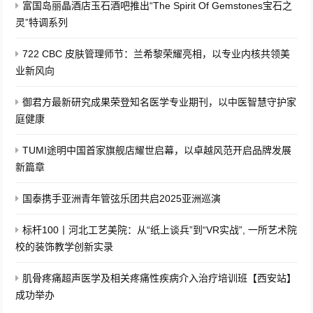
富国岛丽晶酒店玉石酒吧推出“The Spirit Of Gemstones宝石之
灵”特调系列
722 CBC 皮肤管理师节：兰希黎荣耀亮相，以专业内核共领美
业新风向
御君方最新研究成果荣登知名医学专业期刊，以中医智慧守护家
庭健康
TUMI途明中国首家旗舰店耀世启幕，以卓越风范开启品牌发展
新篇章
国泰携手亚洲青年管弦乐团共启2025亚洲巡演
标杆100丨河北工艺美院：从“纸上谈兵”到“VR实战”, 一所艺术院
校的装饰教学创新实录
肌骨疼痛超声医学及相关疼痛性疾病介入治疗培训班【西安站】
成功举办