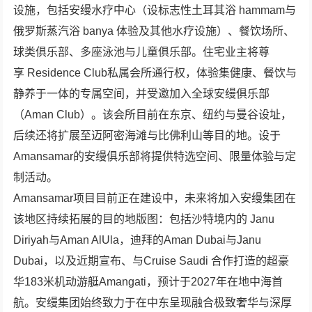
设施，包括安缦水疗中心（设标志性土耳其浴 hammam与
俄罗斯蒸汽浴 banya 体验及其他水疗设施）、餐饮场所、
球类俱乐部、多座泳池与儿童俱乐部。住宅业主将尊
享 Residence Club私属会所通行权，体验集健康、餐饮与
静养于一体的专属空间，并受邀加入全球安缦俱乐部
（Aman Club）。该会所目前在东京、纽约与曼谷设址，
后续还将扩展至迈阿密海滩与比佛利山等目的地。设于
Amansamar的安缦俱乐部将提供特选空间、限量体验与定
制活动。
Amansamar项目目前正在建设中，未来将加入安缦集团在
该地区持续拓展的目的地版图：包括沙特境内的 Janu
Diriyah与Aman AlUla，迪拜的Aman Dubai与Janu
Dubai，以及近期宣布、与Cruise Saudi 合作打造的超豪
华183米机动游艇Amangati，预计于2027年在地中海首
航。安缦集团始终致力于在中东呈现融合极致奢华与深厚