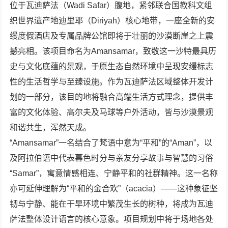
位于瓦迪萨法（Wadi Safar）腹地，紧邻联合国教科文组
织世界遗产地迪里耶（Diriyah）核心地带，一座全新的安
缦度假酒店及专属品牌公馆即将于壮丽的沙漠断崖之上震
撼亮相。该项目命名为Amansamar，致敬这一沙特最具历
史与文化底蕴的景观，于原生态自然环境中呈现安缦标志
性的生活哲学与至臻设施。作为瓦迪萨法区域整体开发计
划的一部分，该目的地将融合高端生活方式理念，提供丰
富的文化体验、高尔夫及马球等户外活动，皆与沙漠景观
和谐共生，浑然天成。
“Amansamar”一名结合了梵语中意为“平和”的“Aman”，以
及阿拉伯语中代表暮色时分与亲友分享故事与智慧的习俗
“Samar”，寓意情感相连、宁静平和的社群精神。这一名称
亦可延伸理解为“平和的金合欢”（acacia）——这种象征坚
韧与宁静、能在干旱环境中繁茂生长的树种，将成为瓦迪
萨法整体设计语言的核心意象。项目规划中将于场地各处