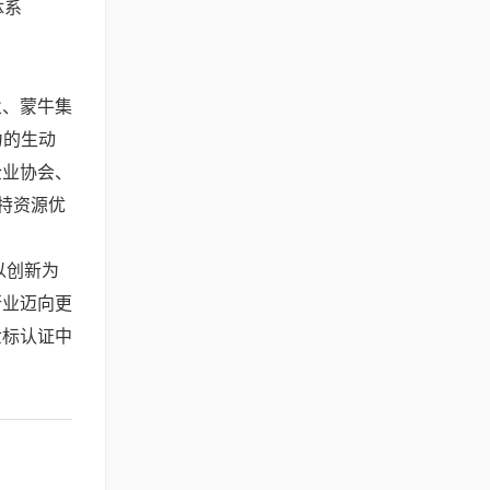
体系
业、蒙牛集
力的生动
企业协会、
特资源优
以创新为
行业迈向更
世标认证中