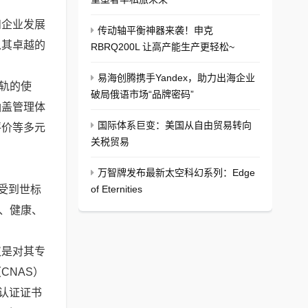
和企业发展
传动轴平衡神器来袭！申克
以其卓越的
RBRQ200L 让高产能生产更轻松~
易海创腾携手Yandex，助力出海企业
接轨的使
破局俄语市场“品牌密码”
涵盖管理体
国际体系巨变：美国从自由贸易转向
评价等多元
关税贸易
万智牌发布最新太空科幻系列：Edge
受到世标
of Eternities
疗、健康、
。
仅是对其专
CNAS）
体认证证书