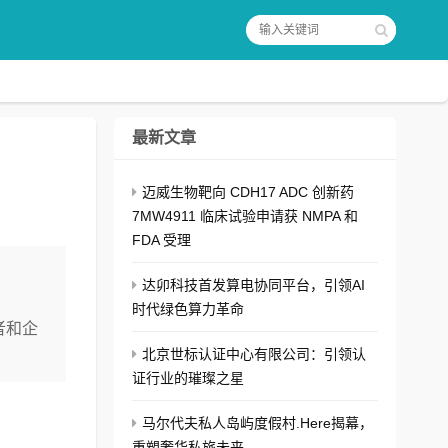
最新文章
迈威生物靶向 CDH17 ADC 创新药
7MW4911 临床试验申请获 NMPA 和
FDA 受理
达卯科技首发算电协同平台，引领AI
时代绿色算力革命
者和企
北京世标认证中心有限公司：引领认
证行业的璀璨之星
马尔代夫私人岛屿度假村.Here揭幕，
重塑奢华私旅未来