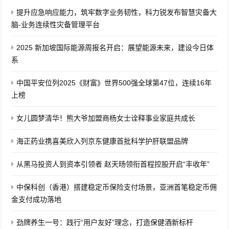
提升应急响应能力，筑牢数字业务韧性，科力锐发布智慧灾备大
脑-业务连续性灾备管理平台
2025 新加坡国际能源周报名开启：展望能源未来，建设今日体
系
中国平安位列2025《财富》世界500强全球第47位，连续16年
上榜
女儿圆梦清华！熊大爷加盟商杨女士诠释事业家庭共成长
海正药业携喜美欣入列京东健康首批科学护肝联盟品牌
从黑马投资人到资本引领者 赵天旸领衔首程控股开启“丰收年”
中保科创（香港）搭建稳定币保险支付场景，亚洲首笔稳定币佣
金支付成功落地
劲牌养生一号：践行“用户友好”理念，打造保健酒新标杆