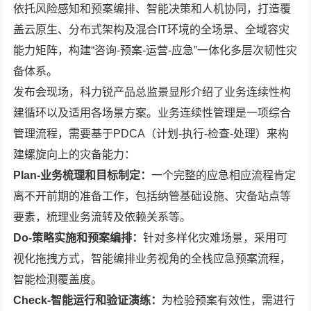
依托风险感知和预案编排、智能决策和人机协同，打造覆
盖云原生、分布式架构及混合IT环境的全场景、全域容灾
能力矩阵，构建“咨询-预案-运营-应急”一体化多层次韧性灾
备体系。
发布会现场，科力锐产品总监景显彤介绍了业务连续性构
建循环以及适用各场景方案。业务连续性管理是一项综合
管理流程，需要基于PDCA（计划-执行-检查-处理）来构
建螺旋向上的灾备能力：
Plan-业务梳理和目标制定：
一个完整的应急相应流程肯定
离不开前期的准备工作，包括纳管基础设施、灾备站点等
要素，梳理业务流转及依赖关系等。
Do-策略实施和预案编排：
针对多样化灾难场景，采用可
视化拖拽方式，智能编排业务视角的全栈应急预案流程，
智能检测覆盖度。
Check-智能运行和验证演练：
为检验预案有效性，需进行