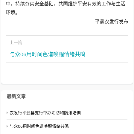
中，持续夯实安全基础，共同维护平安有效的工作与生活
环境。
平遥农发行发布
上一篇
与众06用时间色谱唤醒情绪共鸣
最新文章
农发行平遥县支行举办消防和防汛培训
与众06用时间色谱唤醒情绪共鸣