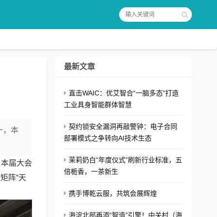
最新文章
直击WAIC：优艾智合“一脑多态”打造
工业具身智能群体智慧
契约锁安全漏洞再敲警钟：电子合同
一，本
部署模式之争转向AI技术生态
.
茉莉奶白“年度仪式”刷新行业标准，五
，本届大会
倍栀香，一茶新生
矩阵“天
携手博乾云服，共筑会展辉煌
海淀北部再添“智造”引擎！中关村（海