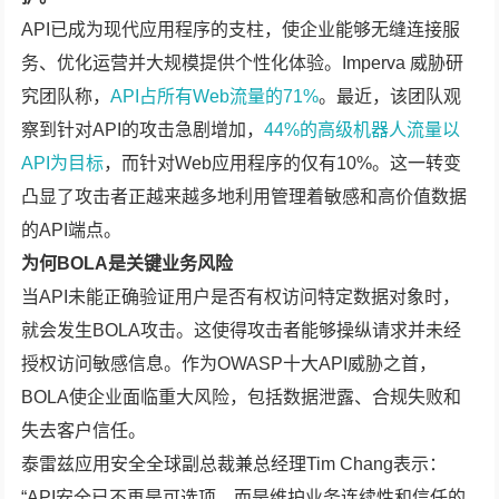
API已成为现代应用程序的支柱，使企业能够无缝连接服
务、优化运营并大规模提供个性化体验。Imperva 威胁研
究团队称，
API占所有Web流量的71%
。最近，该团队观
察到针对API的攻击急剧增加，
44%的高级机器人流量以
API为目标
，而针对Web应用程序的仅有10%。这一转变
凸显了攻击者正越来越多地利用管理着敏感和高价值数据
的API端点。
为何BOLA是关键业务风险
当API未能正确验证用户是否有权访问特定数据对象时，
就会发生BOLA攻击。这使得攻击者能够操纵请求并未经
授权访问敏感信息。作为OWASP十大API威胁之首，
BOLA使企业面临重大风险，包括数据泄露、合规失败和
失去客户信任。
泰雷兹应用安全全球副总裁兼总经理Tim Chang表示：
“API安全已不再是可选项，而是维护业务连续性和信任的