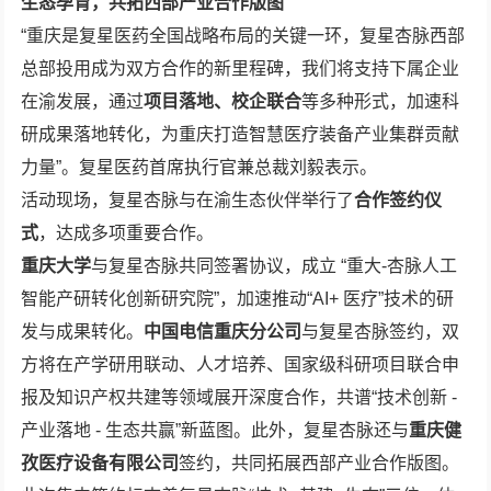
生态孕育，共拓
西部产业合作版图
“重庆是复星医药全国战略布局的关键一环，复星杏脉西部
总部投用成为双方合作的新里程碑，我们将支持下属企业
在渝发展，通过
项目落地、校企联合
等多种形式，加速科
研成果落地转化，为重庆打造智慧医疗装备产业集群贡献
力量”。复星医药首席执行官兼总裁刘毅表示。
活动现场，复星杏脉与在渝生态伙伴举行了
合作签约仪
式
，达成多项重要合作。
重庆大学
与复星杏脉共同签署协议，成立 “重大-杏脉人工
智能产研转化创新研究院”，加速推动“AI+ 医疗”技术的研
发与成果转化。
中国电信重庆分公司
与复星杏脉签约，双
方将在产学研用联动、人才培养、国家级科研项目联合申
报及知识产权共建等领域展开深度合作，共谱“技术创新 -
产业落地 - 生态共赢”新蓝图。此外，复星杏脉还与
重庆健
孜医疗设备有限公司
签约，共同拓展西部产业合作版图。