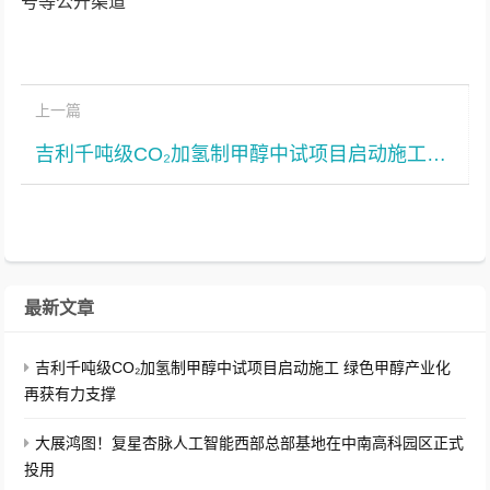
号等公开渠道
上一篇
吉利千吨级CO₂加氢制甲醇中试项目启动施工 绿色甲醇产业化再获有力支撑
最新文章
吉利千吨级CO₂加氢制甲醇中试项目启动施工 绿色甲醇产业化
再获有力支撑
大展鸿图！复星杏脉人工智能西部总部基地在中南高科园区正式
投用