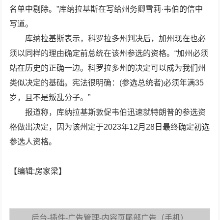
名单中剔除。”库纳拉基斯在写给州务卿雪莉·韦伯的信中
写道。
库纳拉基斯表示，科罗拉多州判决后，加州现在也必
须以同样的理由确定前总统在该州参选的资格。“加州必须
站在历史的正确一边。科罗拉多州的决定可以成为我们州
类似决定的基础。宪法很明确：(参选总统者)必须年满35
岁，且不是叛乱分子。”
报道称，库纳拉基斯敦促韦伯迅速就特朗普的参选资
格做出决定，因为该州定于2023年12月28日最终确定初选
参选人资格。
【编辑:房家梁】
后台-插件-广告管理-内容页尾部广告（手机）