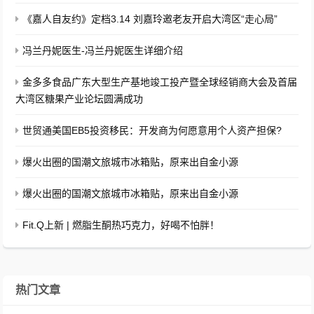
《嘉人自友约》定档3.14 刘嘉玲邀老友开启大湾区“走心局”
冯兰丹妮医生-冯兰丹妮医生详细介绍
金多多食品广东大型生产基地竣工投产暨全球经销商大会及首届
大湾区糖果产业论坛圆满成功
世贸通美国EB5投资移民：开发商为何愿意用个人资产担保?
爆火出圈的国潮文旅城市冰箱贴，原来出自金小源
爆火出圈的国潮文旅城市冰箱贴，原来出自金小源
Fit.Q上新 | 燃脂生酮热巧克力，好喝不怕胖！
热门文章