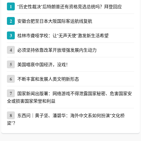
1
“历史性裁决”后特朗普还有资格竞选总统吗？拜登回应
2
安徽合肥至日本大阪国际客运航线复航
3
桂林市聋哑学校：让“无声天使”激发新生活希望
4
必须坚持依靠改革开放增强发展内生动力
5
美国唱衰中国经济，没戏！
6
不断丰富和发展人类文明新形态
7
国家新闻出版署：网络游戏不得泄露国家秘密、危害国家安
全或损害国家荣誉和利益
8
东西问｜黄子坚、潘碧华：海外中文系如何扮演“文化桥
梁”？