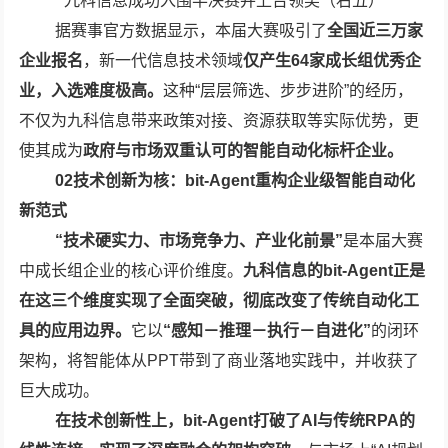
九科信息成功入围半决赛并上台领奖（右五）
据赛事官方数据显示，本届大赛吸引了
全国近三万家
企业报名
，新一代信息技术领域
仅产生64家成长组优秀企
业，入选难度极高。
这种“层层筛选、步步进阶”的经历，
不仅为九科信息带来政策对接、资源获取等实际优势，更
使其成为
政府与市场双重认可的智能自动化标杆企业。
02技术创新为核：bit-Agent重构企业级智能自动化
新范式
“技术硬实力、市场竞争力、产业化前景”
是本届大赛
中成长组企业的核心评价维度。
九科信息的bit-Agent正是
在这三个维度实现了全面突破，彻底改变了传统自动化工
具的应用边界。
它以
“感知
－
推理
－
执行
－
自进化”
的闭环
架构，将智能体从PPT带到了商业落地实践中，并收获了
巨大成功。
在技术创新性上，bit-Agent打破了AI与传统RPA的