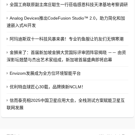
全国工商联原副主席庄聪生一行莅临感恩科技天津基地考察调研
Analog Devices推出CodeFusion Studio™ 2.0，助力简化和加
速嵌入式AI开发
阿玛迪斯双十一科技风暴来袭！专业钓鱼服让钓友们无惧寒潮
金狮来了：首届新加坡金狮大赏国际评审团阵容揭晓 －－ 由资
深影坛翘楚与杰出艺术家组成，新加坡首届盛典即将启幕
Envizom发展成为全方位环境智能平台
优利特血球匠心30载，品牌焕新NCLM！
信而泰亮相2025中国卫星应用大会，全栈测试方案赋能卫星互
联网发展