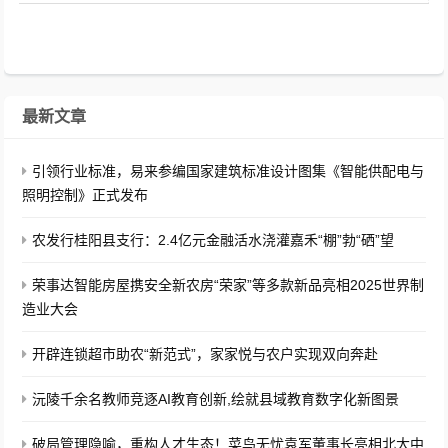
最新文章
引领行业标准，易来参编国家建筑标准设计图集《智能供配电与
照明控制》正式发布
​农发行桂阳县支行：2.4亿元金融活水浇灌嘉禾“棚”勃“硒”望
荣事达智能房屋携安全新农房“荣家”等多款新品亮相2025世界制
造业大会
开辟连锁超市助农“新范式”，家家悦与农户实现双向奔赴
沅陵千余名教师竞逐AI教育创新,绘就县域教育数字化新图景
破局管理隐喻，重构人才生态！菜鸟无忧袁军董事长亮相北大中