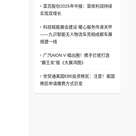
菜百股份2025年中报：营收利润持续
实现双增长
科技赋能展会建设 暖心服务传递关怀
——九识智能无人物流车亮相成都车展
搭建一线
广汽AION V 唱出圈！携手拦佬打造
“霸王龙”版《大展鸿图》
世贸通美国EB5投资移民：注意！美国
移民申请缴费方式巨变