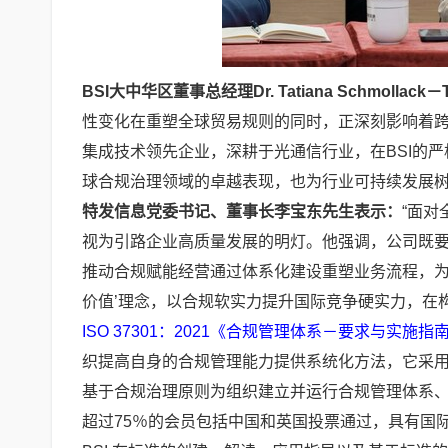
BSI
大中华区董事总经理
Dr. Tatiana Schmollack－
性变化在重塑全球贸易规则的同时，正深刻影响着跨
集成技术领先企业，深耕于光通信行业，在BSI的严
球合规治理领域的卓越表现，也为行业可持续发展树
特发信息党委书记、董事长李宝东先生表示：
“面
视为引路企业高质量发展的明灯。他强调，公司既
推动合规赋能经营通过体系化建设重塑业务流程，
价值
’
理念，以合规软实力提升国际竞争硬实力，在构
ISO 37301：2021《合规管理体系－要求与实施指
织提高自身的合规管理能力提供系统化方法，它采用
基于合规治理原则为组织建立并运行合规管理体系、
超过75％的会员包括中国和英国投票通过，具有国