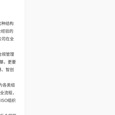
这种结构
业经验的
公司在全
合规管理
基，更要
基、智创
准为各类组
的全流程，
SO组织