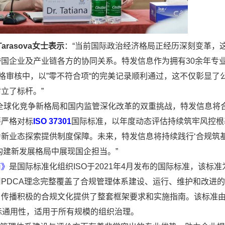
Tarasova
女士表示
：“当前国际政治经济格局正经历深刻变革，
国企业及产业链各方的协同关系。特发信息作为拥有30余年专
格审核中，以”零不符合项“的完美记录顺利通过，这不仅彰显了
立了标杆。”
对全球化竞争新格局和国内监管深化改革的双重挑战，特发信息将
要严格对标
ISO 37301
国际标准，以年度动态评估持续筑牢风控根
为新业态探索提供制度保障。未来，特发信息将持续践行
‘
合规筑
建新发展格局中展现国企担当。”
南》
是国际标准化组织ISO于2021年4月发布的国际标准，该标
PDCA理念完整覆盖了合规管理体系建设、运行、维护和改进
传播积极的合规文化提供了整套框架要求和实施指南。该标准由I
际通用性，适用于所有规模的组织治理。