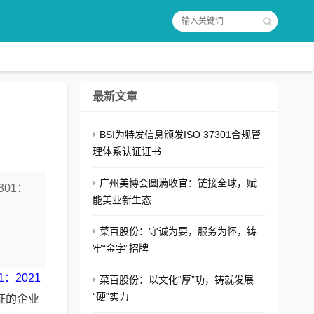
最新文章
BSI为特发信息颁发ISO 37301合规管
理体系认证证书
广州美博会圆满收官：链接全球，赋
301：
能美业新生态
菜百股份：守诚为要，服务为怀，铸
牢“金字”招牌
01：2021
菜百股份：以文化“厚”功，铸就发展
“硬”实力
证的企业