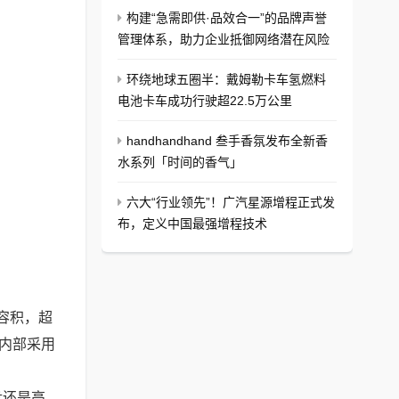
构建“急需即供·品效合一”的品牌声誉
管理体系，助力企业抵御网络潜在风险
环绕地球五圈半：戴姆勒卡车氢燃料
电池卡车成功行驶超22.5万公里
handhandhand 叁手香氛发布全新香
水系列「时间的香气」
六大“行业领先”！广汽星源增程正式发
布，定义中国最强增程技术
效容积，超
。内部采用
盘还是高