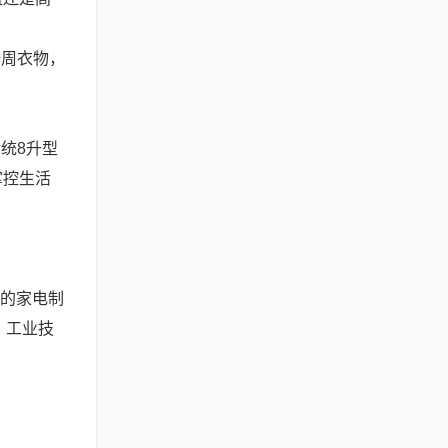
一周衣物，
统8升型
掌控生活
大的家电制
、工业技