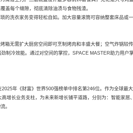
统覆盖每个缝隙，彻底清除油渍与食物残渣。
则让繁琐的洗衣家务变得轻松自如。加大容量滚筒可容纳整套床品或
理念：烤箱无需扩大厨房空间即可烹制烤肉和丰盛大餐；空气炸锅较传
劲制冷效能。通过对空间的掌控，SPACE MASTER助力用户
。
2025年《财富》世界500强榜单中排名第246位。作为全球最
六大高增长业务支柱，为未来新增长铺平道路，分别为：智能家居
物流。