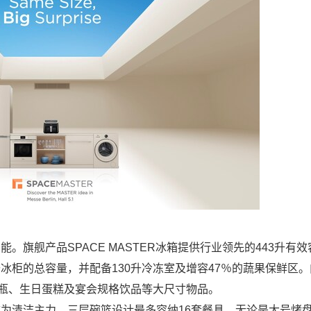
功能。旗舰产品SPACE MASTER冰箱提供行业领先的443升有
升冰柜的总容量，并配备130升冷冻室及增容47％的蔬果保鲜区
奶瓶、生日蛋糕及宴会规格饮品等大尺寸物品。
机便成为清洁主力。三层碗篮设计最多容纳16套餐具，无论是大号烤