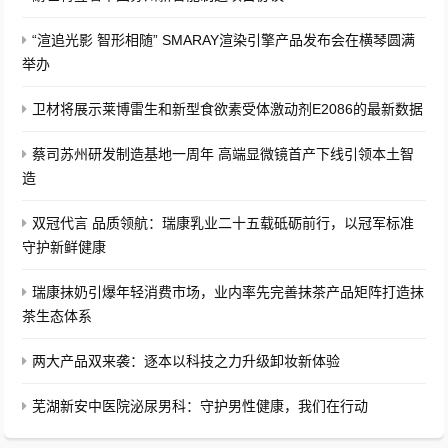
“渲追光影 智形相随” SMARAY渲染引擎产品发布会在横琴圆满
举办
卫材将展示莱博雷生和新型食欲素受体激动剂E2086的最新数据
蔡司苏州研发制造基地一周年 高端显微镜首产下线引领本土智
造
双冠代言 品质领航：瑞康乳业二十五载砥砺前行，以冠军标准
守护新鲜健康
瑞康抹奶引爆年轻消费市场，业内率先完善抹茶产品矩阵打造抹
茶生态体系
两大产品双来袭：逐本以科技之力升级卸妆新体验
芜湖新安中医院泌尿男科：守护男性健康，我们在行动