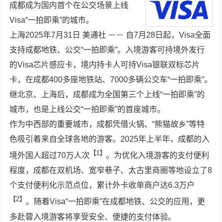
成都成为国内首个在公交场景上线
Visa“一拍即乘”的城市。
上海
2025年7月31日
美通社 －－ 自7月28日起，Visa全面
支持成都地铁、公交“一拍即乘”。入境游客可持境外发行
的Visa芯片感应卡，境内持卡人可持Visa银联双标芯片
卡，在成都400多座地铁站、7000多辆公交车“一拍即乘”。
继北京、上海后，成都成为全国第三个上线“一拍即乘”的
城市，也是上线公交“一拍即乘”的首座城市。
作为中西部的重要城市，成都凭借火锅、“熊猫故乡”等特
色吸引着来自全球各地的游客。2025年上半年，成都的入
【1】
境外国人超过70万人次
。为优化入境游客的支付便利
程度，成都在双机场、宽窄巷子、太古里商圈等地设立了8
个支付便利化示范点位，累计外卡收单商户达6.3万户
【2】
。随着Visa“一拍即乘”在成都地铁、公交的应用，更
多赴蓉入境游客将享受安全、便捷的支付体验。