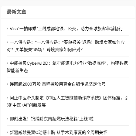
最新文章
Visa“一拍即乘”上线成都地铁、公交，助力全球旅客蓉城畅行
一八供应链：“一八供应链：“买单报关”退场！跨境卖家如何应
对？买单报关”退场！跨境卖家如何应对？
中能拾贝CyberwIBD：筑牢能源电力行业“数据底座”，构建数据
智能新生态
连回超2000万股 首程控股用真金白银传递坚定信号
问止中医牵头制定《中医人工智能辅助诊疗系统》团体标准，引
领“中医+AI”创新发展
即刻出发！锦绣黔东南超燃玩法秘籍“上线”啦
新疆威兹曼双C动感丰胸 从手术到康复的全周期关怀