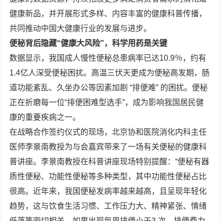
健康新品，并开展形式多样、内容丰富的健康科普传播，
共同推动中国大健康行业的发展与进步。
便秘背后隐藏“健康大风险”，科学用药是关键
数据显示，我国成人慢性便秘总患病率已达10.9％，约有
1.4亿人深受便秘困扰。高温三伏天更成为便秘高发期，肠
道功能紊乱、久坐办公等因素加剧 “排便难” 的困扰。便秘
正在折磨每一位“排便困难型选手”，成为影响我国居民健
康的重要疾病之一。
在战略合作签约仪式的现场，北京协和医院消化内科主任
医师李景南教授为与会嘉宾带来了一场有关便秘的健康科
普讲座。李景南教授在科普讲座现场特别提醒：“便秘有器
质性便秘、功能性便秘等多种类型，其中功能性便秘占比
很高。近年来，我国便秘发病率越来越高，且呈现年轻化
趋势，这与饮食生活习惯、工作压力大、精神紧张、情绪
低落等密切相关。如果出现每周排便小于3 次、排便费力