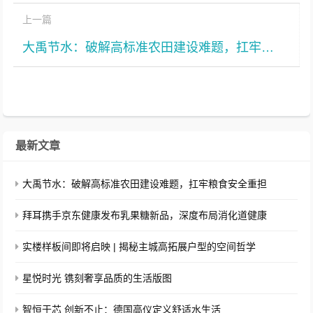
上一篇
大禹节水：破解高标准农田建设难题，扛牢粮食安全重担
最新文章
大禹节水：破解高标准农田建设难题，扛牢粮食安全重担
拜耳携手京东健康发布乳果糖新品，深度布局消化道健康
实楼样板间即将启映 | 揭秘主城高拓展户型的空间哲学
星悦时光 镌刻奢享品质的生活版图
智恒于芯 创新不止：德国高仪定义舒适水生活