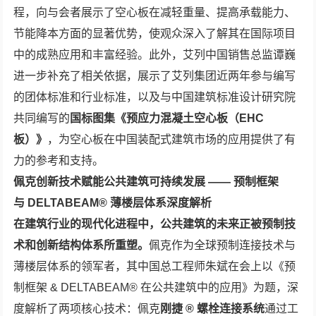
程，向与会者展示了空心板在减轻重量、提高承载能力、
节能降本方面的显著优势，使观众深入了解其在国际项目
中的成熟应用和丰富经验。此外，艾列中国销售总监谭巍
进一步补充了相关依据，展示了艾列集团近两年参与编写
的团体标准和行业标准，以及与中国建筑标准设计研究院
共同编写的
国标图集《预应力混凝土空心板（
EHC
板）》
，为空心板在中国装配式建筑市场的应用提供了有
力的参考和支持。
佩克创新技术赋能公共建筑可持续发展 —— 预制框架
与
DELTABEAM® 薄楼层体系深度解析
在建筑行业的现代化进程中，公共建筑的未来正被预制技
术和创新结构体系所重塑。
佩克作为全球预制连接技术与
薄楼层体系的领军者，其中国总工程师朱斌在会上以《预
制框架 & DELTABEAM® 在公共建筑中的应用》为题，深
度解析了两项核心技术：佩克
刚捷
® 螺栓连接系统
通过工