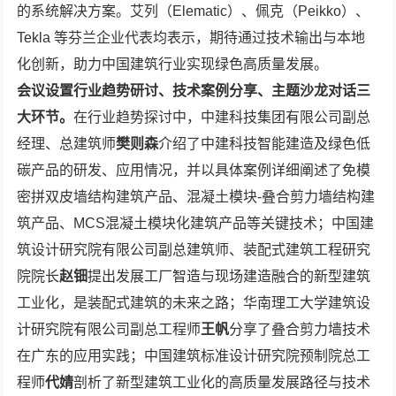
的系统解决方案。艾列（Elematic）、佩克（Peikko）、
Tekla 等芬兰企业代表均表示，期待通过技术输出与本地
化创新，助力中国建筑行业实现绿色高质量发展。
会议设置行业趋势研讨、技术案例分享、主题沙龙对话三
大环节。
在行业趋势探讨中，中建科技集团有限公司副总
经理、总建筑师
樊则森
介绍了中建科技智能建造及绿色低
碳产品的研发、应用情况，并以具体案例详细阐述了免模
密拼双皮墙结构建筑产品、混凝土模块-叠合剪力墙结构建
筑产品、MCS混凝土模块化建筑产品等关键技术；中国建
筑设计研究院有限公司副总建筑师、装配式建筑工程研究
院院长
赵钿
提出发展工厂智造与现场建造融合的新型建筑
工业化，是装配式建筑的未来之路；华南理工大学建筑设
计研究院有限公司副总工程师
王帆
分享了叠合剪力墙技术
在广东的应用实践；中国建筑标准设计研究院预制院总工
程师
代婧
剖析了新型建筑工业化的高质量发展路径与技术