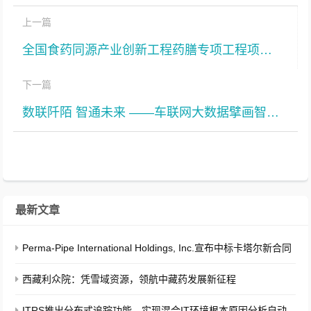
上一篇
全国食药同源产业创新工程药膳专项工程项目交流会
下一篇
数联阡陌 智通未来 ——车联网大数据擘画智慧交通与乡村振兴新图景
最新文章
Perma-Pipe International Holdings, Inc.宣布中标卡塔尔新合同
西藏利众院：凭雪域资源，领航中藏药发展新征程
ITRS推出分布式追踪功能，实现混合IT环境根本原因分析自动