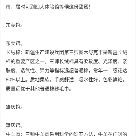
市，届时可到四大体验馆等候这份甜蜜！
东莞馆。
东莞馆。
长绒棉：新疆生产建设兵团第三师图木舒克市是新疆长绒
棉的重要产区之一。三师长绒棉具有柔软度、光泽度、亲
肤度、透气性、弹力等指标远超普通棉，常年一二级花达
80%以上。质地柔软，手感舒适，吸水性好，色彩鲜艳，
质量远优于其他普通棉纱毛巾。
肇庆馆。
肇庆馆。
牛羊肉：三师牛羊肉采用科学的饲养方法，牛羊在广阔的