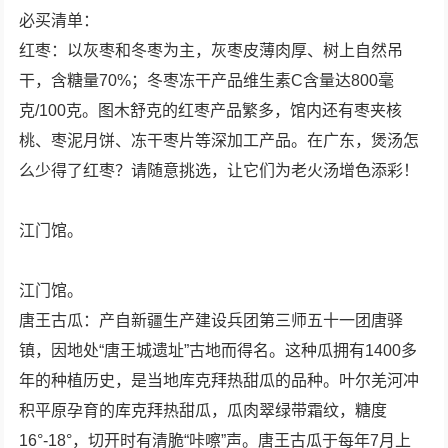
必买清单：
红枣：以灰枣和冬枣为主，灰枣皮薄肉厚、树上自然吊
干，含糖量70%；冬枣冻干产品维生素C含量达800毫
克/100克。图木舒克的红枣产品繁多，馆内还有枣夹核
桃、枣泥月饼、冻干枣片等深加工产品。在广东，煲汤怎
么少得了红枣？请随意挑选，让它们为老火汤增色添彩！
江门馆。
江门馆。
唐王古瓜：产自新疆生产建设兵团第三师五十一团唐驿
镇，因地处“唐王城遗址”古地而得名。这种瓜拥有1400多
年的种植历史，是当地库克拜热甜瓜的品种。叶尔羌河冲
积平原孕育的库克拜热甜瓜，瓜肉翠绿带霜纹，糖度
16°-18°，切开时有清脆“咔嚓”声。唐王古瓜于每年7月上