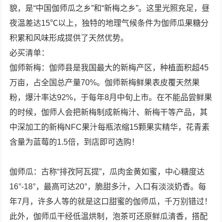
貌，是“中国伽师瓜之乡”和“新梅之乡”。这里光照充足，昼
夜温差达15℃以上，独特的地理气候条件为伽师瓜果糖分
积累和风味形成提供了天然优势。
必买清单：
伽师新梅：伽师县是我国最大的新梅产区，种植面积超45
万亩，占全国总产量70%。伽师新梅鲜果表皮覆天然果
粉，爆汁率达92%，于每年8月中旬上市。在不能品尝鲜果
的时候，伽师人会把新梅制成新梅汁、新梅干等产品，其
中深加工的新梅NFC果汁每瓶浓缩15颗果实精华，花青素
含量为蓝莓的1.5倍，到店即可选购！
伽师瓜：古称“排孜阿瓦提”，瓜肉金黄如蜜，中心糖度达
16°-18°，最高可达20°，脆甜多汁，入口有淡淡奶香。每
年7月，许多人等的就是这口甜蜜的伽师瓜，千万别错过！
此外，伽师瓜干经低温烘制，泡茶可还原鲜瓜清香，搭配