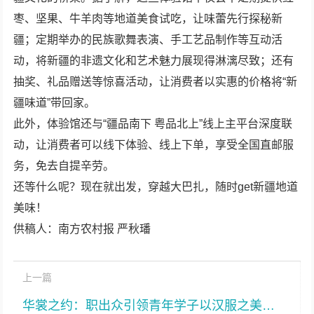
枣、坚果、牛羊肉等地道美食试吃，让味蕾先行探秘新
疆；定期举办的民族歌舞表演、手工艺品制作等互动活
动，将新疆的非遗文化和艺术魅力展现得淋漓尽致；还有
抽奖、礼品赠送等惊喜活动，让消费者以实惠的价格将“新
疆味道”带回家。
此外，体验馆还与“疆品南下 粤品北上”线上主平台深度联
动，让消费者可以线下体验、线上下单，享受全国直邮服
务，免去自提辛劳。
还等什么呢？现在就出发，穿越大巴扎，随时get新疆地道
美味！
供稿人：南方农村报 严秋璠
上一篇
华裳之约：职出众引领青年学子以汉服之美传承文化新风尚