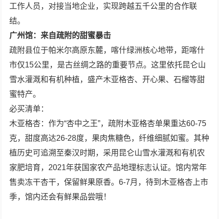
工作人员，对接当地企业，实现跨越五千公里的合作联
结。
广州馆：来自疏附的甜蜜暴击
疏附县位于帕米尔高原东麓，喀什绿洲核心地带，距喀什
市仅15公里，是古丝绸之路的重要节点。这里依托昆仑山
雪水灌溉和有机种植，盛产木亚格杏、开心果、石榴等甜
蜜特产。
必买清单：
木亚格杏：作为“杏中之王”，疏附木亚格杏单果重达60-75
克，甜度高达26-28度，果肉焦糖色，纤维细腻如蜜。其种
植历史可追溯至秦汉时期，采用昆仑山雪水灌溉和有机农
家肥培育，2021年获国家农产品地理标志认证。馆内常年
售卖冻干杏干，保留鲜果原香。6-7月，待到木亚格杏上市
季，馆内还会有鲜果品尝哦！