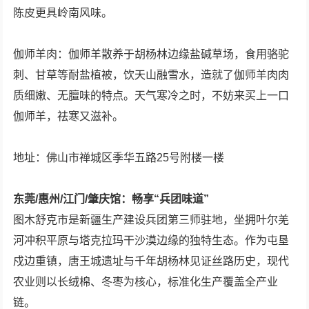
陈皮更具岭南风味。
伽师羊肉：伽师羊散养于胡杨林边缘盐碱草场，食用骆驼
刺、甘草等耐盐植被，饮天山融雪水，造就了伽师羊肉肉
质细嫩、无膻味的特点。天气寒冷之时，不妨来买上一口
伽师羊，祛寒又滋补。
地址：佛山市禅城区季华五路25号附楼一楼
东莞/惠州/江门/肇庆馆：畅享“兵团味道”
图木舒克市是新疆生产建设兵团第三师驻地，坐拥叶尔羌
河冲积平原与塔克拉玛干沙漠边缘的独特生态。作为屯垦
戍边重镇，唐王城遗址与千年胡杨林见证丝路历史，现代
农业则以长绒棉、冬枣为核心，标准化生产覆盖全产业
链。