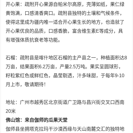
开心果：疏附开心果源自帕米尔高原，壳薄如纸，果仁绿
黄饱满，口感清香爽口。疏附县独特的土壤和气候条件，
使得这里成为疆内唯一适合开心果生长的地方，也造就了
开心果优良的品质，口感香脆，富含维生素E等成分，具
有增强体质抗衰老等功能。
石榴：疏附县是喀什地区石榴的主产县之一，种植面积达8
万亩，结果面积6.2万亩，产量2.5万吨。果实呈圆球形，
籽粒紫红色或鲜红色，晶莹剔透，汁多味甜，于每年9-10
月上市，敬请期待！
地址：广州市越秀区北京街道广卫路与昌兴街交叉口西南
20米
佛山馆：来自伽师的瓜果天堂
伽师县坐拥塔克拉玛干沙漠西缘与天山南麓交汇的独特地