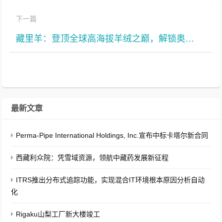
下一篇
藏里羊：登顶全球高海拔羊绒之巅，解锁奥黛丽・赫本式优雅
最新文章
Perma-Pipe International Holdings, Inc.宣布中标卡塔尔新合同
西藏利众院：凭雪域资源，领航中藏药发展新征程
ITRS推出分布式追踪功能，实现混合IT环境根本原因分析自动
化
Rigaku山梨工厂新大楼竣工