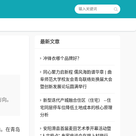
最新文章
冲锋衣哪个品牌好？
同心聚力启新程 儒风海韵谱华章 | 曲
阜师范大学校友会青岛联络处换届大会
暨创新发展论坛圆满举行
方向。
新型迭代产城融合住区（住宅） --住
宅同层停车位降低土地成本的核心原理
分析
安阳滑县首届麦田艺术季开幕活动暨
向。在青岛
“人文极点” 专家座谈会在堤上村举行