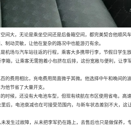
。空间大，无论是乘坐空间还是后备箱空间，都完美契合他顺风
准、制动灵敏，让他在复杂的路况中也能游刃有余。
其是机场与汽车站往返的行程，乘客大多携带行李，节假日学生
行李箱，让乘客无需抱着小包挤在后排，这份宽敞与便利，让李
几百的费用相比，充电费用简直微乎其微。他选择中午和晚间的
车为他节省了大量开支。
的时候，还没有大电池车型，但现有续航在市区使用省电，高速往
公里后，电池衰减也在可接受范围内，与新车状态差别不大，这
从未发生过故障，从未把李军扔在路上，去售后也只是做保养，