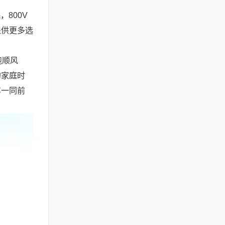
800V
提供更多选
跑顺风
的家庭时
车一同前