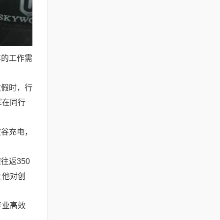
车的工作需
放假时，行
军在同行
波谷充电，
返350
让他对创
专业高效