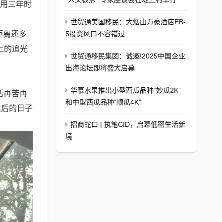
，用三年时
世贸通美国移民：大烟山万豪酒店EB-
距离还多
5投资风口不容错过
上的追光
世贸通移民集团：诚邀!2025中国企业
出海论坛即将盛大启幕
华慕水果推出小型西瓜品种“妙瓜2K”
活再苦再
和中型西瓜品种“顺瓜4K”
以后的日子
招商蛇口 | 执笔CID，启幕低密生活新
境