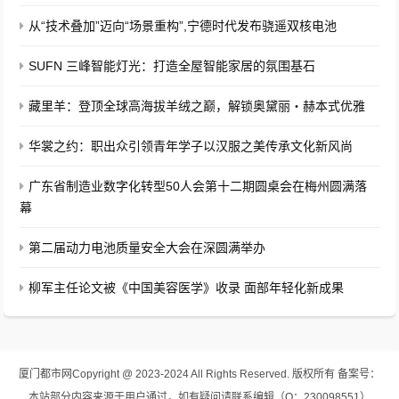
从“技术叠加”迈向“场景重构”,宁德时代发布骁遥双核电池
SUFN 三峰智能灯光：打造全屋智能家居的氛围基石
藏里羊：登顶全球高海拔羊绒之巅，解锁奥黛丽・赫本式优雅
华裳之约：职出众引领青年学子以汉服之美传承文化新风尚
广东省制造业数字化转型50人会第十二期圆桌会在梅州圆满落
幕
第二届动力电池质量安全大会在深圆满举办
柳军主任论文被《中国美容医学》收录 面部年轻化新成果
厦门都市网
Copyright @ 2023-2024 All Rights Reserved. 版权所有
备案号：
本站部分内容来源于用户通过，如有疑问请联系编辑（Q：230098551）